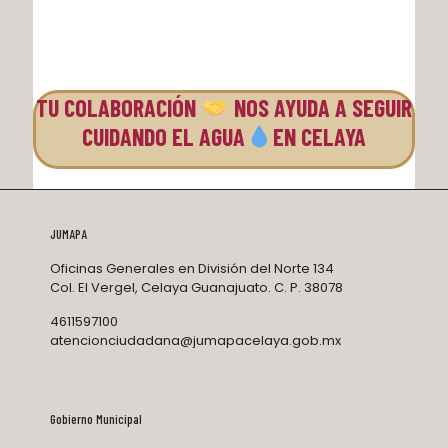
TU COLABORACIÓN
NOS AYUDA A SEGUIR
CUIDANDO EL AGUA
EN CELAYA
JUMAPA
Oficinas Generales en División del Norte 134
Col. El Vergel, Celaya Guanajuato. C. P. 38078
4611597100
atencionciudadana@jumapacelaya.gob.mx
Gobierno Municipal