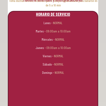
Toma duchas breves, recuerda que el tiempo reglamentario para bañarse es
de 5 a 10 min
HORARIO DE SERVICIO
Lunes -
NORMAL
Martes -
09:00am a 10:00am
Miércoles -
NORMAL
Jueves -
09:00am a 10:00am
Viernes -
NORMAL
Sábado -
NORMAL
Domingo -
NORMAL